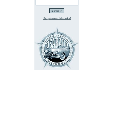
Registreeru liikmeks!