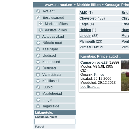
www.usaraud.ee
>
Markide lõikes
> Kasutaja: Princ
Avaleht
AMC
(1)
Bric
Eesti usaraud
Chevrolet
(483)
Chry
Markide lõikes
Eagle
(4)
Edse
Holden
(1)
Hum
Aastate lõikes
Lincoln
(88)
Mer
Autopäevikud
Plymouth
(23)
Pont
Nädala raud
Viimati lisatud
Viim
Kasutajad
Uudised
Kasutaja: Prince autod ...
Kuulutused
Camaro iroc-z28
(1989)
Mootor: V8 5.0L (305
Üritused
CID)
Välimääraja
Omanik:
Prince
Lisatud: 25.12.2006
Küsitlused
Muudetud: 29.12.2013
Loe lisaks ...
Klubid
Maaletoojad
Lingid
Tagasiside
Liikmetele:
Kasutajatunnus:
Parool: