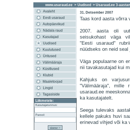
www.usaraud.ee
>
Uudised
> Usaraud.ee 3-aastan
Avaleht
31. Detsember 2007
Eesti usaraud
Taas kord aasta võrra
Autopäevikud
2007. aasta oli uu
Nädala raud
seisukohast väga vi
Kasutajad
"Eesti usaraud" rubr
Uudised
nüüdseks on neid seal 
Kuulutused
Üritused
Väga populaarne on end
Välimääraja
nii tavakasutajad kui m
Küsitlused
Klubid
Kahjuks on varjusur
Maaletoojad
"Välimääraja", mille
Lingid
usaraud.ee meeskonnal
Tagasiside
ka kasutajatelt.
Liikmetele:
Kasutajatunnus:
Seega tulevaks aastaks
Parool:
kellele pakuks huvi sa
erinevad vihjed või ka 