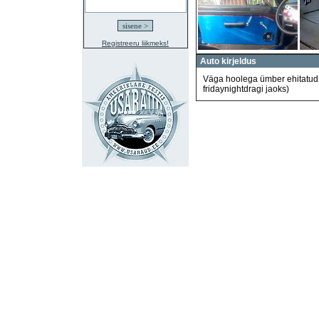
Registreeru liikmeks!
Auto kirjeldus
Väga hoolega ümber ehitatud, 7
fridaynightdragi jaoks)