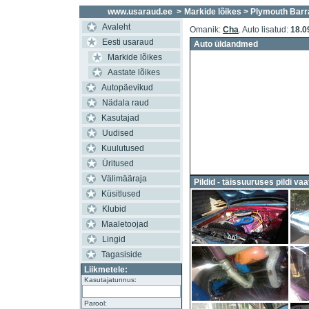
www.usaraud.ee
>
Markide lõikes
> Plymouth Barr
Avaleht
Omanik:
Cha
. Auto lisatud:
18.0
Eesti usaraud
Auto üldandmed
Markide lõikes
Aastate lõikes
Autopäevikud
Nädala raud
Kasutajad
Uudised
Kuulutused
Üritused
Välimääraja
Pildid - täissuuruses pildi vaa
Küsitlused
Klubid
Maaletoojad
Lingid
Tagasiside
Liikmetele:
Kasutajatunnus:
Parool: