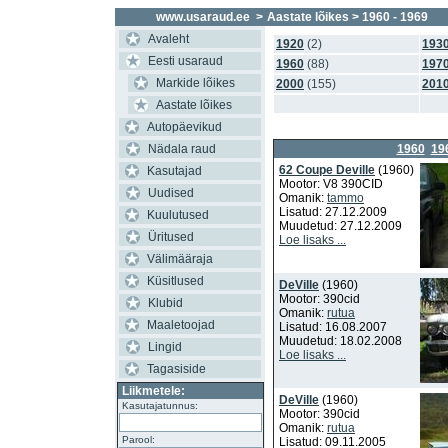
www.usaraud.ee
>
Aastate lõikes
> 1960 - 1969
Avaleht
1920
(2)
193
Eesti usaraud
1960
(88)
197
Markide lõikes
2000
(155)
201
Aastate lõikes
Autopäevikud
Nädala raud
1960
19
62 Coupe Deville
(1960)
Kasutajad
Mootor: V8 390CID
Uudised
Omanik:
tammo
Lisatud: 27.12.2009
Kuulutused
Muudetud: 27.12.2009
Üritused
Loe lisaks ...
Välimääraja
Küsitlused
DeVille
(1960)
Mootor: 390cid
Klubid
Omanik:
rutua
Maaletoojad
Lisatud: 16.08.2007
Muudetud: 18.02.2008
Lingid
Loe lisaks ...
Tagasiside
Liikmetele:
DeVille
(1960)
Kasutajatunnus:
Mootor: 390cid
Omanik:
rutua
Parool:
Lisatud: 09.11.2005