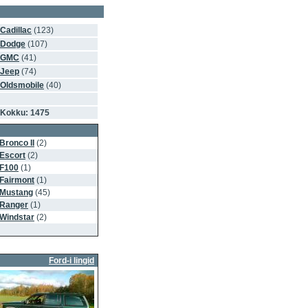
Cadillac
(123)
Dodge
(107)
GMC
(41)
Jeep
(74)
Oldsmobile
(40)
Kokku: 1475
Bronco II
(2)
Escort
(2)
F100
(1)
Fairmont
(1)
Mustang
(45)
Ranger
(1)
Windstar
(2)
Ford-i lingid