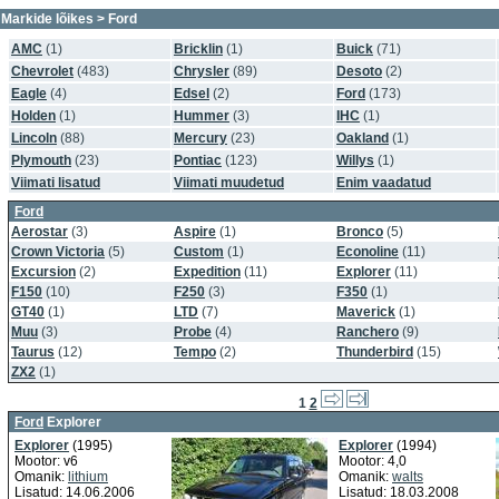
Markide lõikes
> Ford
AMC
(1)
Bricklin
(1)
Buick
(71)
Chevrolet
(483)
Chrysler
(89)
Desoto
(2)
Eagle
(4)
Edsel
(2)
Ford
(173)
Holden
(1)
Hummer
(3)
IHC
(1)
Lincoln
(88)
Mercury
(23)
Oakland
(1)
Plymouth
(23)
Pontiac
(123)
Willys
(1)
Viimati lisatud
Viimati muudetud
Enim vaadatud
Ford
Aerostar
(3)
Aspire
(1)
Bronco
(5)
Crown Victoria
(5)
Custom
(1)
Econoline
(11)
Excursion
(2)
Expedition
(11)
Explorer
(11)
F150
(10)
F250
(3)
F350
(1)
GT40
(1)
LTD
(7)
Maverick
(1)
Muu
(3)
Probe
(4)
Ranchero
(9)
Taurus
(12)
Tempo
(2)
Thunderbird
(15)
ZX2
(1)
1
2
Ford
Explorer
Explorer
(1995)
Explorer
(1994)
Mootor: v6
Mootor: 4,0
Omanik:
lithium
Omanik:
walts
Lisatud: 14.06.2006
Lisatud: 18.03.2008