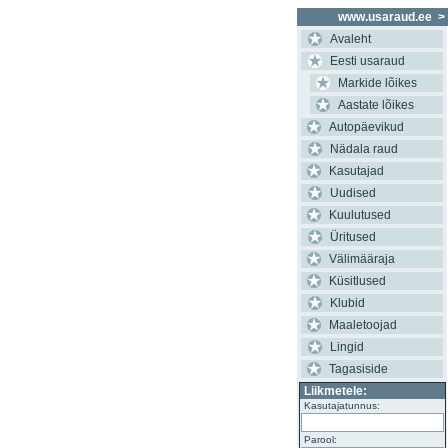
www.usaraud.ee
>
Avaleht
Eesti usaraud
Markide lõikes
Aastate lõikes
Autopäevikud
Nädala raud
Kasutajad
Uudised
Kuulutused
Üritused
Välimääraja
Küsitlused
Klubid
Maaletoojad
Lingid
Tagasiside
Liikmetele:
Kasutajatunnus:
Parool: