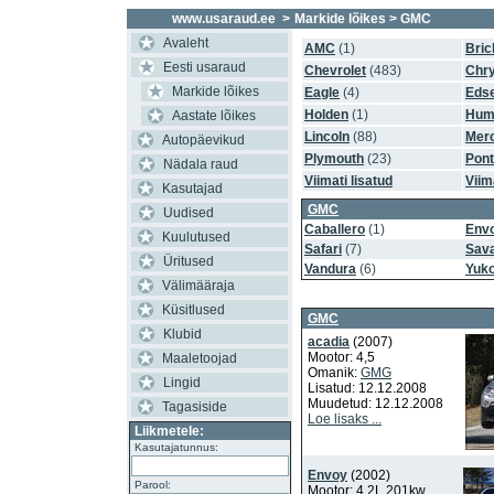
www.usaraud.ee
>
Markide lõikes
> GMC
Avaleht
AMC
(1)
Bric
Eesti usaraud
Chevrolet
(483)
Chry
Markide lõikes
Eagle
(4)
Edse
Holden
(1)
Hum
Aastate lõikes
Lincoln
(88)
Mer
Autopäevikud
Plymouth
(23)
Pont
Nädala raud
Viimati lisatud
Viim
Kasutajad
GMC
Uudised
Caballero
(1)
Env
Kuulutused
Safari
(7)
Sav
Üritused
Vandura
(6)
Yuk
Välimääraja
Küsitlused
GMC
Klubid
acadia
(2007)
Mootor: 4,5
Maaletoojad
Omanik:
GMG
Lingid
Lisatud: 12.12.2008
Muudetud: 12.12.2008
Tagasiside
Loe lisaks ...
Liikmetele:
Kasutajatunnus:
Envoy
(2002)
Parool:
Mootor: 4,2L 201kw