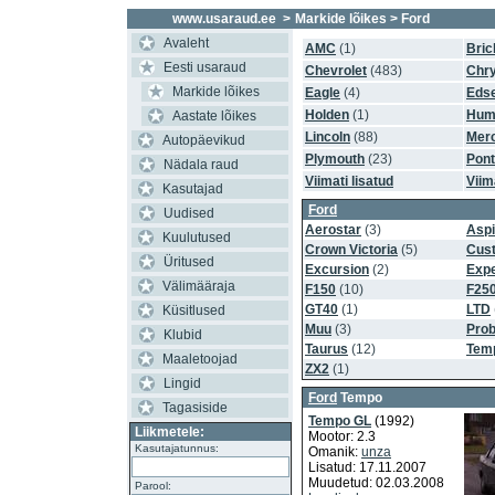
www.usaraud.ee
>
Markide lõikes
> Ford
Avaleht
AMC
(1)
Bric
Eesti usaraud
Chevrolet
(483)
Chry
Markide lõikes
Eagle
(4)
Edse
Holden
(1)
Hum
Aastate lõikes
Lincoln
(88)
Mer
Autopäevikud
Plymouth
(23)
Pont
Nädala raud
Viimati lisatud
Viim
Kasutajad
Ford
Uudised
Aerostar
(3)
Aspi
Kuulutused
Crown Victoria
(5)
Cus
Üritused
Excursion
(2)
Expe
Välimääraja
F150
(10)
F25
GT40
(1)
LTD
Küsitlused
Muu
(3)
Pro
Klubid
Taurus
(12)
Tem
Maaletoojad
ZX2
(1)
Lingid
Ford
Tempo
Tagasiside
Tempo GL
(1992)
Liikmetele:
Mootor: 2.3
Kasutajatunnus:
Omanik:
unza
Lisatud: 17.11.2007
Muudetud: 02.03.2008
Parool: