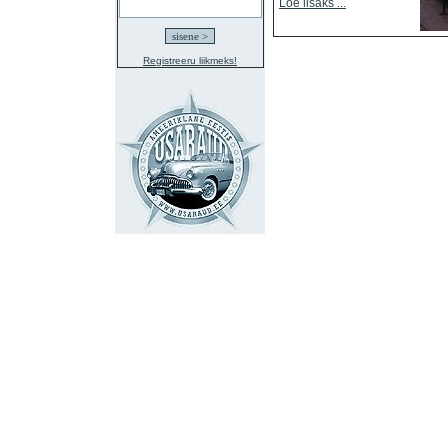
Loe lisaks ...
Registreeru liikmeks!